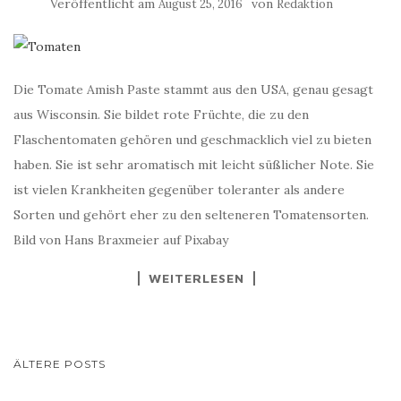
Veröffentlicht am
von
August 25, 2016
Redaktion
Die Tomate Amish Paste stammt aus den USA, genau gesagt
aus Wisconsin. Sie bildet rote Früchte, die zu den
Flaschentomaten gehören und geschmacklich viel zu bieten
haben. Sie ist sehr aromatisch mit leicht süßlicher Note. Sie
ist vielen Krankheiten gegenüber toleranter als andere
Sorten und gehört eher zu den selteneren Tomatensorten.
Bild von Hans Braxmeier auf Pixabay
WEITERLESEN
BEITRAGSNAVIGATION
ÄLTERE POSTS