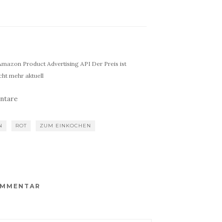
r Amazon Product Advertising API Der Preis ist
ht mehr aktuell
ntare
N
ROT
ZUM EINKOCHEN
OMMENTAR