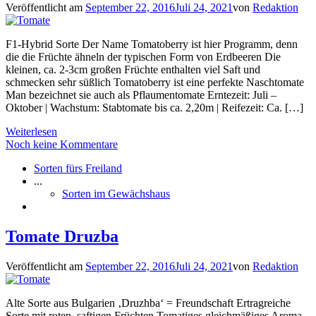
Veröffentlicht am
September 22, 2016
Juli 24, 2021
von
Redaktion
F1-Hybrid Sorte Der Name Tomatoberry ist hier Programm, denn
die die Früchte ähneln der typischen Form von Erdbeeren Die
kleinen, ca. 2-3cm großen Früchte enthalten viel Saft und
schmecken sehr süßlich Tomatoberry ist eine perfekte Naschtomate
Man bezeichnet sie auch als Pflaumentomate Erntezeit: Juli –
Oktober | Wachstum: Stabtomate bis ca. 2,20m | Reifezeit: Ca. […]
Weiterlesen
Noch keine Kommentare
Sorten fürs Freiland
...
Sorten im Gewächshaus
Tomate Druzba
Veröffentlicht am
September 22, 2016
Juli 24, 2021
von
Redaktion
Alte Sorte aus Bulgarien ‚Druzhba‘ = Freundschaft Ertragreiche
Sorte mit roten, saftigen Früchten Tomatiges gleichmäßiges Aroma,